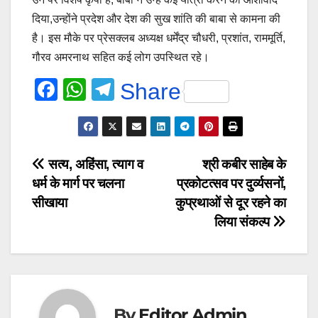
दिया,उन्होंने प्रदेश और देश की सुख शांति की बाबा से कामना की
है। इस मौके पर प्रेसक्लब अध्यक्ष धर्मेंद्र चौधरी, प्रशांत, राममूर्ति,
गौरव अमरनाथ सहित कई लोग उपस्थित रहे।
F
W
T
Share
a
h
el
c
at
e
e
s
gr
Post
सत्य, अहिंसा, त्याग व
श्री कबीर साहेब के
b
A
a
धर्म के मार्ग पर चलना
प्रकोटत्सव पर दुर्व्यसनों,
navigation
o
p
m
सीखाया
कुप्रथाओं से दूर रहने का
o
p
लिया संकल्प
k
By
Editor Admin