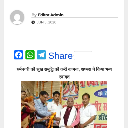
By
Editor Admin
JUN 3, 2026
F
W
T
Share
a
h
el
धर्मनगरी की सुख समृद्धि की करी कामना, अध्यक्ष ने किया भव्य
c
at
e
स्वागत
e
s
gr
b
A
a
o
p
m
o
p
k