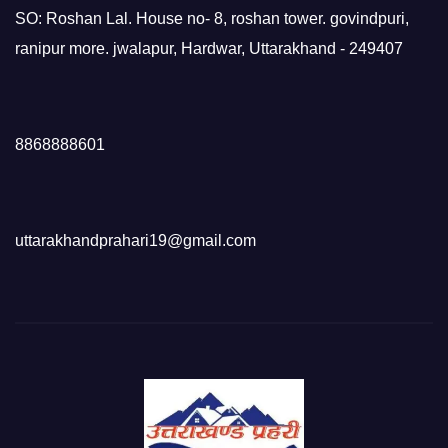
SO: Roshan Lal. House no- 8, roshan tower. govindpuri,
ranipur more. jwalapur, Hardwar, Uttarakhand - 249407
8868888601
uttarakhandprahari19@gmail.com