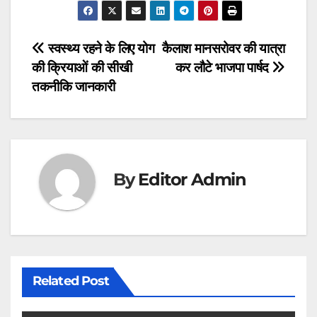
c
at
e
e
s
gr
Post
स्वस्थ्य रहने के लिए योग
कैलाश मानसरोवर की यात्रा
b
A
a
की क्रियाओं की सीखी
कर लौटे भाजपा पार्षद
navigation
o
p
m
तकनीकि जानकारी
o
p
k
By
Editor Admin
Related Post