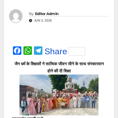
By
Editor Admin
JUN 3, 2026
F
W
T
Share
a
h
el
जैन धर्म के शिक्षकों ने सात्विक जीवन जीने के साथ संस्कारवान
c
at
e
होने की दी शिक्षा
e
s
gr
b
A
a
o
p
m
o
p
k