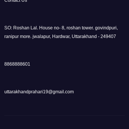
Contact Us
SO: Roshan Lal. House no- 8, roshan tower. govindpuri,
ranipur more. jwalapur, Hardwar, Uttarakhand - 249407
8868888601
uttarakhandprahari19@gmail.com