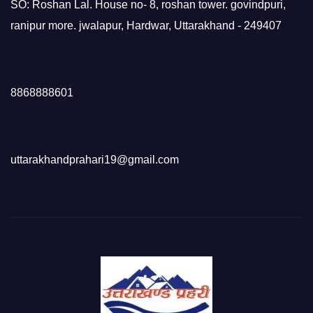
SO: Roshan Lal. House no- 8, roshan tower. govindpuri,
ranipur more. jwalapur, Hardwar, Uttarakhand - 249407
8868888601
uttarakhandprahari19@gmail.com