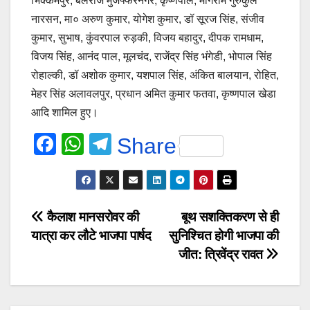
भिक्कमपुर, बलराज मुजफ्फरनगर, कृष्णपाल, मांगेराम गुरुकुल
नारसन, मा० अरुण कुमार, योगेश कुमार, डॉ सूरज सिंह, संजीव
कुमार, सुभाष, कुंवरपाल रुड़की, विजय बहादुर, दीपक रामधाम,
विजय सिंह, आनंद पाल, मूलचंद, राजेंद्र सिंह भंगेडी, भोपाल सिंह
रोहाल्की, डॉ अशोक कुमार, यशपाल सिंह, अंकित बालयान, रोहित,
मेहर सिंह अलावलपुर, प्रधान अमित कुमार फतवा, कृष्णपाल खेडा
आदि शामिल हुए।
F
W
T
Share
a
h
el
c
at
e
e
s
gr
Post
कैलाश मानसरोवर की
बूथ सशक्तिकरण से ही
b
A
a
यात्रा कर लौटे भाजपा पार्षद
सुनिश्चित होगी भाजपा की
navigation
o
p
m
जीत: त्रिवेंद्र रावत
o
p
k