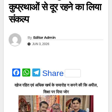
कुप्रथाओं से दूर रहने का लिया
संकल्प
By
Editor Admin
JUN 3, 2026
F
W
T
Share
a
h
el
दहेज रहित एवं अधिक खर्च के समारोह न करने की कि अपील,
c
at
e
शिक्षा पर दिया जोर
e
s
gr
b
A
a