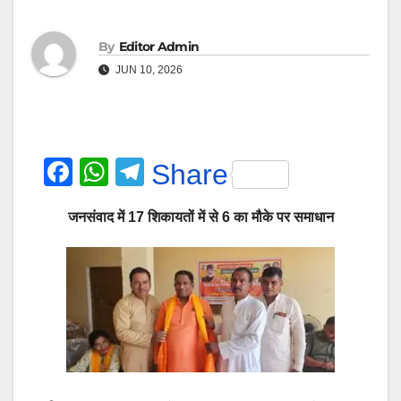
By
Editor Admin
JUN 10, 2026
F
W
T
Share
a
h
el
जनसंवाद में 17 शिकायतों में से 6 का मौके पर समाधान
c
at
e
e
s
gr
b
A
a
o
p
m
o
p
k