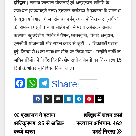
हरिद्वार।
समाज कल्याण योजनाएं एवं अनुश्रवण समिति के
उपाध्यक्ष (राज्यमंत्री स्तर) देशराज कर्णवाल ने झबरेड़ा विधानसभा
के ग्राम पनियाला में जनसंवाद कार्यक्रम आयोजित कर ग्रामीणों
की समस्याएं सुनीं। बाबा साहेब डॉ. भीमराव अंबेडकर समाज
कल्याण बहुउद्देशीय शिविर में पेंशन, छात्रवृत्ति, विवाह अनुदान,
एससीपी योजनाओं और राशन कार्ड से जुड़ी 17 शिकायतें प्राप्त
हुईं, जिनमें से 6 का समाधान मौके पर किया गया। उन्होंने संबंधित
अधिकारियों को निर्देश दिए कि शेष सभी आवेदनों का निस्तारण 15
दिनों के भीतर सुनिश्चित किया जाए।
F
W
T
Share
a
h
el
c
at
e
e
s
gr
Post
प्रशासन ने हटाया
हरिद्वार में राशन कार्ड
b
A
a
अतिक्रमण, 35 से अधिक
सत्यापन अभियान, 462
navigation
o
p
m
कब्जे ध्वस्त
कार्ड निरस्त