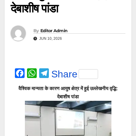
देबाशीष पांडा
By
Editor Admin
JUN 10, 2026
F
W
T
Share
a
h
el
वैश्विक मान्यता के कारण आयुष क्षेत्र में हुई उल्लेखनीय वृद्धि:
c
at
e
देबाशीष पांडा
e
s
gr
b
A
a
o
p
m
o
p