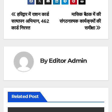
c
at
e
e
s
gr
Post
हरिद्वार में राशन कार्ड
मासिक बैठक में की
b
A
a
सत्यापन अभियान, 462
संगठनात्मक कार्यक्रमों की
navigation
o
p
m
कार्ड निरस्त
समीक्षा
o
p
k
By
Editor Admin
Related Post