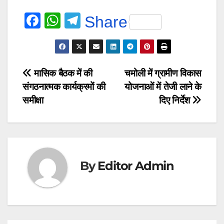
F
W
T
Share
a
h
el
c
at
e
e
s
gr
Post
मासिक बैठक में की
चमोली में ग्रामीण विकास
b
A
a
संगठनात्मक कार्यक्रमों की
योजनाओं में तेजी लाने के
navigation
o
p
m
समीक्षा
दिए निर्देश
o
p
k
By
Editor Admin