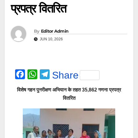
प्रपत्र वितरित
By
Editor Admin
JUN 10, 2026
F
W
T
Share
a
h
el
विशेष गहन पुनरीक्षण अभियान के तहत 35,862 गणना प्रपत्र
c
at
e
वितरित
e
s
gr
b
A
a
o
p
m
o
p