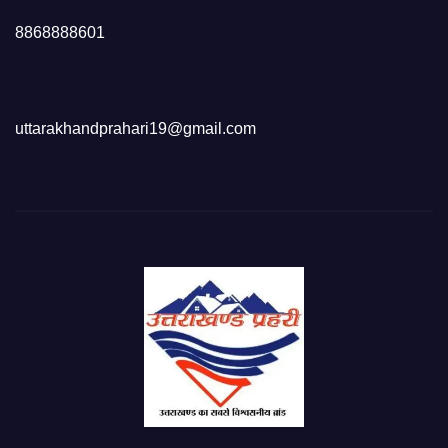
8868888601
uttarakhandprahari19@gmail.com