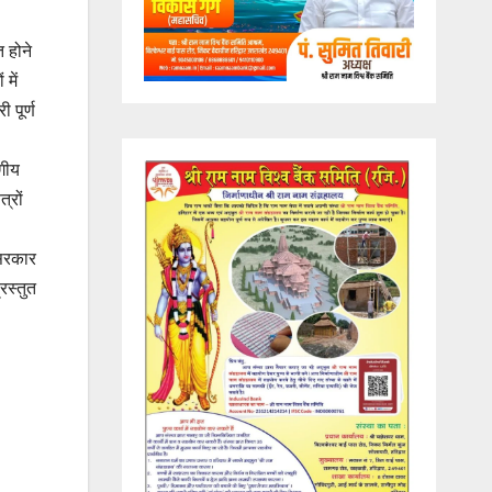
त होने
में
 पूर्ण
ागीय
्रों
 सरकार
्रस्तुत