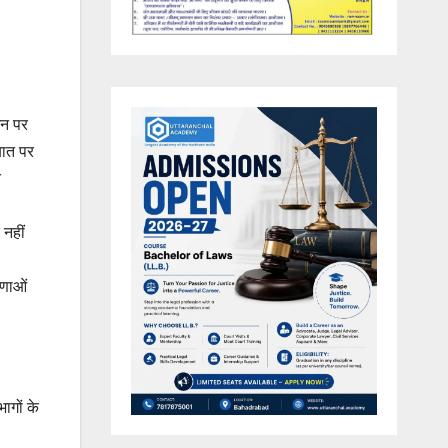
उन पर
बात पर
त
 नहीं
षणाओं
ागों के