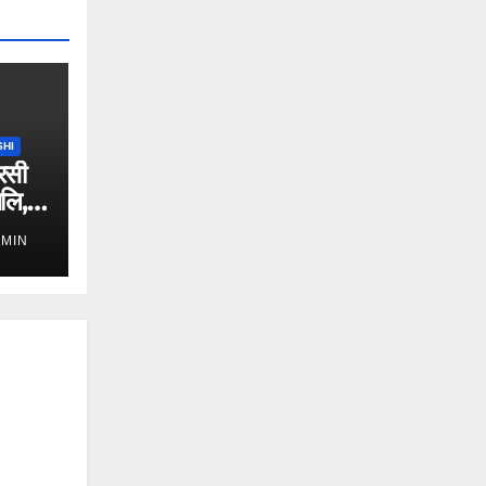
SHI
रसी
जलि,
DMIN