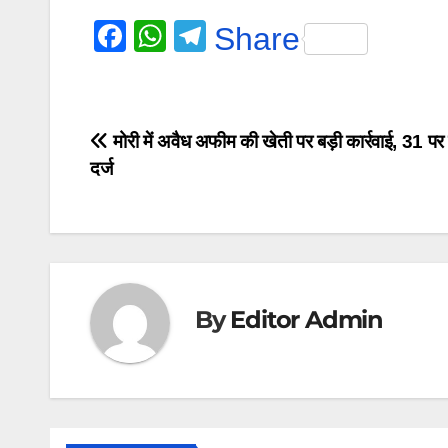
F
W
T
Share
a
h
el
c
at
e
e
s
gr
Post
मोरी में अवैध अफीम की खेती पर बड़ी कार्रवाई, 31 पर
b
A
a
दर्ज
navigation
o
p
m
o
p
k
By
Editor Admin