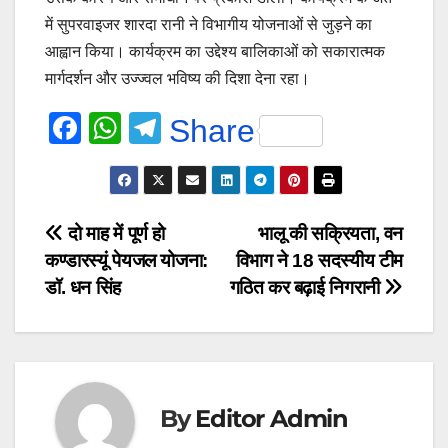
में सुपरवाइजर शारदा रानी ने विभागीय योजनाओं से जुड़ने का
आह्वान किया। कार्यक्रम का उद्देश्य बालिकाओं को सकारात्मक
मार्गदर्शन और उज्ज्वल भविष्य की दिशा देना रहा।
F
W
T
Share
a
h
el
c
at
e
e
s
gr
Post
दो माह में पूर्ण हो
भालू की सक्रियता, वन
b
A
a
कण्डारस्यूं पेयजल योजना:
विभाग ने 18 सदस्यीय टीम
navigation
o
p
m
डॉ. धन सिंह
गठित कर बढ़ाई निगरानी
o
p
k
By
Editor Admin