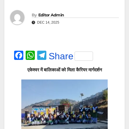
By
Editor Admin
DEC 14, 2025
F
W
T
Share
a
h
el
एकेश्वर में बालिकाओं को मिला कैरियर मार्गदर्शन
c
at
e
e
s
gr
b
A
a
o
p
m
o
p
k