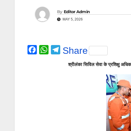
By
Editor Admin
MAY 5, 2026
F
W
T
Share
a
h
el
श्रीलंका सिविल सेवा के प्रशिक्षु अधि
c
at
e
e
s
gr
b
A
a
o
p
m
o
p
k