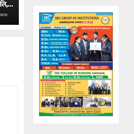
जलि,
DMIN