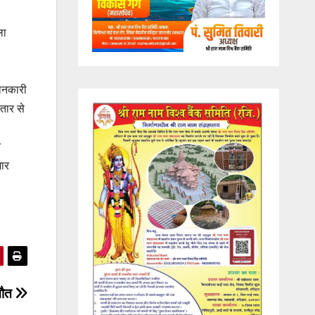
ला
जानकारी
तार से
न
भार
मौत