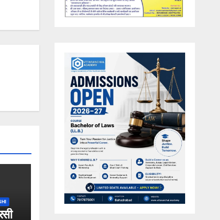
SHI
रसी