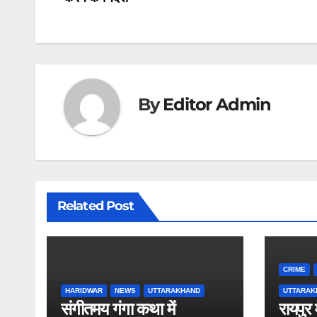
navigation
o
p
m
o
p
k
By
Editor Admin
Related Post
CRIME
HARIDWAR
NEWS
UTTARAKHAND
UTTARAK
संगीतमय गंगा कथा में
रायपुर 