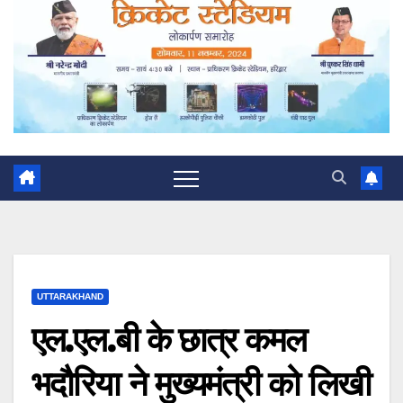
UTTARAKHAND
एल.एल.बी के छात्र कमल
भदौरिया ने मुख्यमंत्री को लिखी