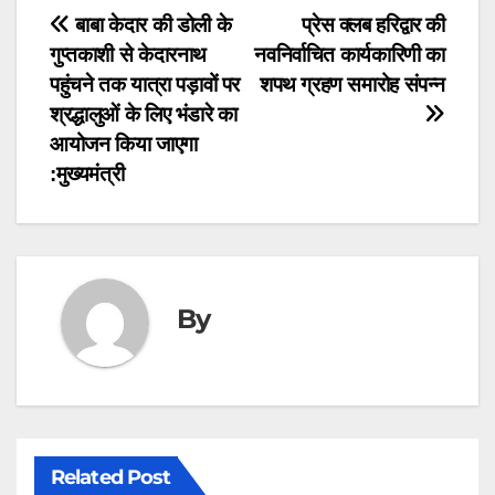
e
s
gr
Post
बाबा केदार की डोली के
प्रेस क्लब हरिद्वार की
b
A
a
गुप्तकाशी से केदारनाथ
नवनिर्वाचित कार्यकारिणी का
navigation
o
p
m
पहुंचने तक यात्रा पड़ावों पर
शपथ ग्रहण समारोह संपन्न
o
p
श्रद्धालुओं के लिए भंडारे का
आयोजन किया जाएगा
k
:मुख्यमंत्री
By
Related Post