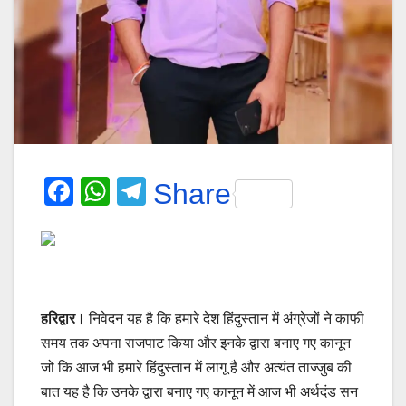
F
W
T
Share
a
h
el
c
at
e
e
s
gr
b
A
a
हरिद्वार।
निवेदन यह है कि हमारे देश हिंदुस्तान में अंग्रेजों ने काफी
o
p
m
समय तक अपना राजपाट किया और इनके द्वारा बनाए गए कानून
o
p
जो कि आज भी हमारे हिंदुस्तान में लागू है और अत्यंत ताज्जुब की
k
बात यह है कि उनके द्वारा बनाए गए कानून में आज भी अर्थदंड सन