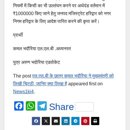
नियमों में किसी का भी उल्लंघन करने पर अर्थदंड वर्तमान में
₹1000000 किए जाने हेतु जनपद मजिस्ट्रेट हरिद्वार को नगर
निगम हरिद्वार के लिए आदेश पारित करने की कृपा करें।
प्रार्थी
कमल भदौरिया एल.एल.बी .अध्यनरत
पुत्र अरुण भदोरिया एडवोकेट
The post
एल.एल.बी के छात्र कमल भदौरिया ने मुख्यमंत्री को
लिखी चिट्ठी, जानिए क्या लिखा है
appeared first on
News1ki4
.
F
W
T
Share
a
h
el
c
at
e