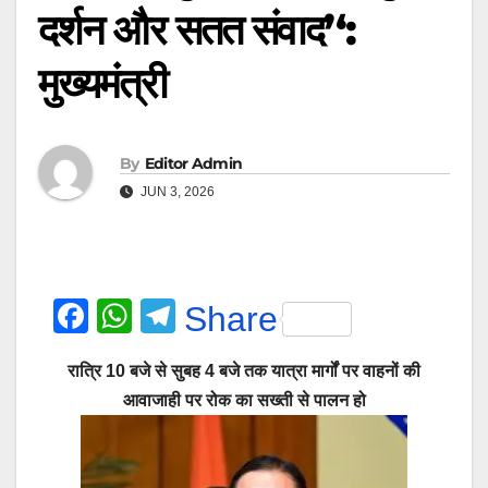
दर्शन और सतत संवाद’‘:
मुख्यमंत्री
By
Editor Admin
JUN 3, 2026
F
W
T
Share
a
h
el
रात्रि 10 बजे से सुबह 4 बजे तक यात्रा मार्गों पर वाहनों की
c
at
e
आवाजाही पर रोक का सख्ती से पालन हो
e
s
gr
b
A
a