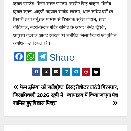
कुमार पाण्डेय, विनय शंकर पाण्डेय, रणवीर सिंह चौहान, विनोद
कुमार सुमन, आईजी गढ़वाल राजीव स्वरूप, अपर सचिव बंशीधर
तिवारी तथा वर्चुअल माध्यम से विधायक सुरेश चौहान, आशा
नौटियाल, बदरी-केदार मंदिर समिति के अध्यक्ष हेमंत द्विवेदी,
आयुक्त गढ़वाल आनंद स्वरूप एवं संबंधित जिलाधिकारी एवं पुलिस
अधीक्षक उपस्थित रहे।
F
W
T
Share
a
h
el
c
at
e
e
s
gr
Post
फेम इंडिया की सर्वश्रेष्ठ
हिस्ट्रीशीटर वारंटी गिरफ्तार,
b
A
a
जिलाधिकारी 2026 सूची में
न्यायालय में किया जाएगा पेश
navigation
o
p
m
शामिल हुए विशाल मिश्रा
o
p
k