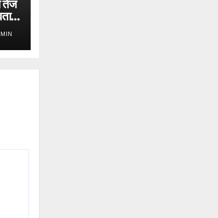
ं तेज
ता में
DMIN