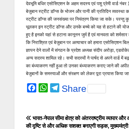
e
s
gr
देवभूमि बधिर एसोसिएशन के अहम सदस्य एवं पशु प्रेमी वार्ड नंबर 
b
A
a
बेजुबान स्ट्रीट डॉग्स के भोजन और पानी की प्रतिदिन व्यवस्था क
o
p
m
स्ट्रीट डॉग्स की जनसंख्या पर नियंत्रण किया जा सके। परन्तु 
o
p
भूलकर इन स्ट्रीट डॉग्स और उनके बच्चे को यह से हटाने की योजना 
हुए है इनको यहां से हटाना कानूनन जुर्म है एवं मानवता को शर्मस
k
कि निराश्रित एवं बेजुबान पर अत्याचार को हमारा एसोसिएशन बिल्क
ज्ञापन देने वालों में संगठन के प्रदेश अध्यक्ष संदीप अरोड़ा, एडवोक
अन्य सदस्य शामिल रहे। सभी सदस्यों ने पार्षद से अपने वार्ड में 
का बंध्याकरण नहीं हुआ तो उनका बंध्याकरण कराए जाने की अपील 
बेजुबानों के समस्याओं और संरक्षण को लेकर पूरा प्रयास किया ज
F
W
T
Share
a
h
el
c
at
e
e
s
gr
Post
भारत-नेपाल सीमा क्षेत्र को अंतरराष्ट्रीय व्यापार औ
b
A
a
की दृष्टि से और अधिक सशक्त बनाएगी सड़क, मुख्यमंत्री 