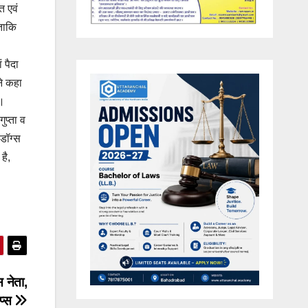
त एवं
 ताकि
 पैदा
ने कहा
ी।
ुप्ता व
 डॉग्स
है,
स नेता,
िप्स