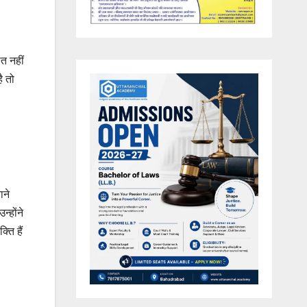
त नहीं
ै तो
ाने
्होंने
ति हैं