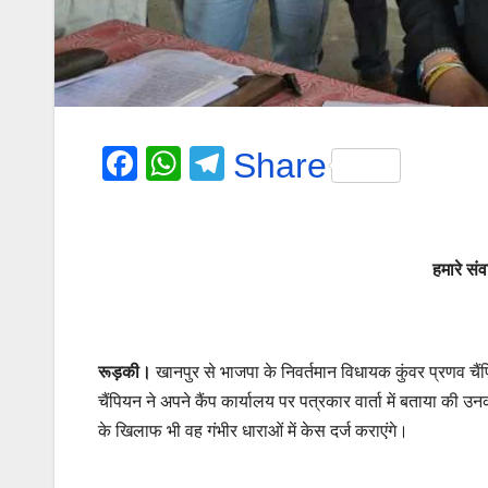
F
W
T
Share
a
h
el
c
at
e
e
s
gr
हमारे सं
b
A
a
o
p
m
o
p
रूड़की।
खानपुर से भाजपा के निवर्तमान विधायक कुंवर प्रणव चै
k
चैंपियन ने अपने कैंप कार्यालय पर पत्रकार वार्ता में बताया क
के खिलाफ भी वह गंभीर धाराओं में केस दर्ज कराएंगे।