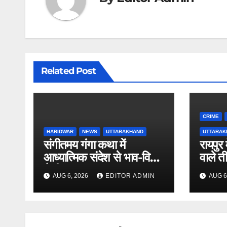
Related Post
CRIME
HARIDWAR
NEWS
UTTARAKHAND
UTTARAK
संगीतमय गंगा कथा में
रायपुर 
आध्यात्मिक संदेश से भाव-विभोर
वाले त
कैदी
AUG 6, 2026
EDITOR ADMIN
AUG 6