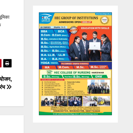
भूमिका
े
आयोजन,
ारंभ