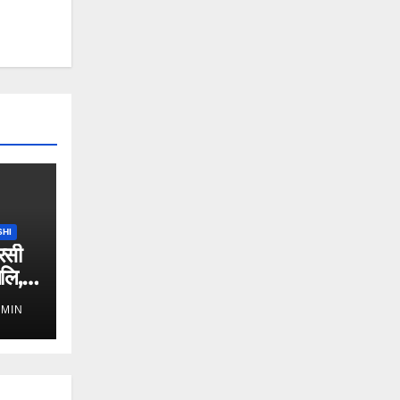
SHI
रसी
जलि,
DMIN