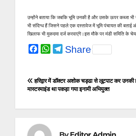
उन्होंने बताया कि जबकि भूमि उनकी है और उसके ऊपर कब्जा भी उ
भी संदिग्ध हैं जिसने पहले एक दस्तावेज में भूमि पंचायत की ब
खिलाफ भी मुकदमा दर्ज करवाएंगे।इस मौके पर मंडी समिति के चेय
F
W
T
Share
a
h
el
c
at
e
e
s
gr
Post
हरिद्वार में डॉक्टर अशोक चड्ढा से लूटपाट कर उनकी हत
b
A
a
मास्टरमाइंड था पकड़ा गया इनामी अभियुक्त
navigation
o
p
m
o
p
k
By
Editor Admin