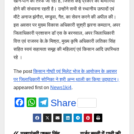
खान-पान की तरफ जा रही है, जिससे कई प्रकार की बीमारियां
होने की संभावना रहती है। उन्होंने सभी से स्थानीय उत्पादों एवं
मौटे अनाज झंगौरा, मण्डुवा, गैत, का सेवन करने की अपील की।
इस अवसर पर मुख्य विकास अधिकारी सुश्री झरना कमठान, अपर
जिलाधिकारी प्रशासन डाॅ एस के बरनवाल, अपर जिलाधिकारी
वित्त एवं राजस्व के.के मिश्रा, मुख्य कृषि अधिकारी लतिका सिंह
सहित स्वयं सहायता समूह की महिलाएं एवं किसान आदि उपस्थित
रहे ।
The post
किसान गोष्ठी एवं मिलेट भोज के आयोजन के अवसर
पर जिलाधिकारी सोनिका ने श्री अन्न थाली का किया उद्घाटन।
appeared first on
News1ki4
.
F
W
T
Share
a
h
el
c
at
e
e
s
gr
मुख्यमंत्री पुष्कर सिंह
गुर्जर बस्ती में पानी की