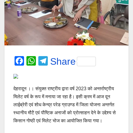
F
W
T
Share
a
h
el
c
at
e
e
s
gr
देहरादून ।। संयुक्त राष्ट्रीय द्वारा वर्ष 2023 को अन्तर्राष्ट्रीय
b
A
a
मिलेट वर्ष के रूप में मनाया जा रहा है। इसी क्रम में आज दून
लाईब्रेरी एवं शोध केन्द्र परेड ग्राउण्ड में जिला योजना अन्तर्गत
o
p
m
स्थानीय मौटै एवं पौष्टिक अनाजों को प्रोत्साहन देने के उद्देश्य से
o
p
किसान गोष्ठी एवं मिलेट भोज का आयोजित किया गया।
k