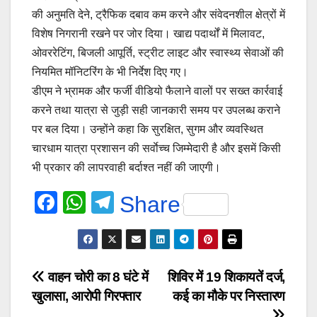
की अनुमति देने, ट्रैफिक दबाव कम करने और संवेदनशील क्षेत्रों में
विशेष निगरानी रखने पर जोर दिया। खाद्य पदार्थों में मिलावट,
ओवररेटिंग, बिजली आपूर्ति, स्ट्रीट लाइट और स्वास्थ्य सेवाओं की
नियमित मॉनिटरिंग के भी निर्देश दिए गए।
डीएम ने भ्रामक और फर्जी वीडियो फैलाने वालों पर सख्त कार्रवाई
करने तथा यात्रा से जुड़ी सही जानकारी समय पर उपलब्ध कराने
पर बल दिया। उन्होंने कहा कि सुरक्षित, सुगम और व्यवस्थित
चारधाम यात्रा प्रशासन की सर्वाेच्च जिम्मेदारी है और इसमें किसी
भी प्रकार की लापरवाही बर्दाश्त नहीं की जाएगी।
F
W
T
Share
a
h
el
c
at
e
e
s
gr
Post
वाहन चोरी का 8 घंटे में
शिविर में 19 शिकायतें दर्ज,
b
A
a
खुलासा, आरोपी गिरफ्तार
कई का मौके पर निस्तारण
navigation
o
p
m