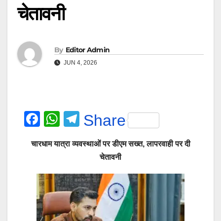
चेतावनी
By
Editor Admin
JUN 4, 2026
F
W
T
Share
a
h
el
चारधाम यात्रा व्यवस्थाओं पर डीएम सख्त, लापरवाही पर दी
c
at
e
चेतावनी
e
s
gr
b
A
a
o
p
m
o
p