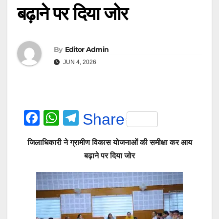
बढ़ाने पर दिया जोर
By
Editor Admin
JUN 4, 2026
F
W
T
Share
a
h
el
जिलाधिकारी ने ग्रामीण विकास योजनाओं की समीक्षा कर आय
c
at
e
बढ़ाने पर दिया जोर
e
s
gr
b
A
a
o
p
m
o
p