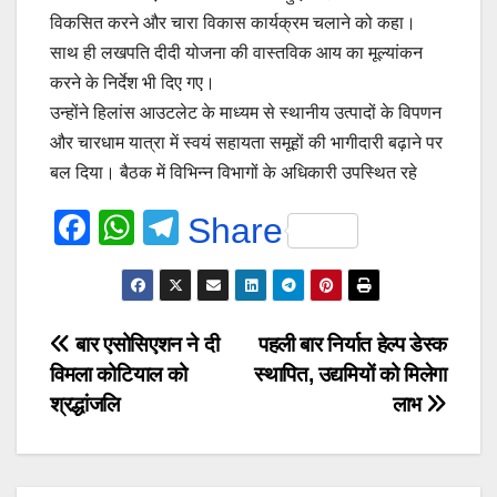
विकसित करने और चारा विकास कार्यक्रम चलाने को कहा।
साथ ही लखपति दीदी योजना की वास्तविक आय का मूल्यांकन
करने के निर्देश भी दिए गए।
उन्होंने हिलांस आउटलेट के माध्यम से स्थानीय उत्पादों के विपणन
और चारधाम यात्रा में स्वयं सहायता समूहों की भागीदारी बढ़ाने पर
बल दिया। बैठक में विभिन्न विभागों के अधिकारी उपस्थित रहे
F
W
T
Share
a
h
el
c
at
e
e
s
gr
Post
बार एसोसिएशन ने दी
पहली बार निर्यात हेल्प डेस्क
b
A
a
विमला कोटियाल को
स्थापित, उद्यमियों को मिलेगा
navigation
o
p
m
श्रद्धांजलि
लाभ
o
p
k