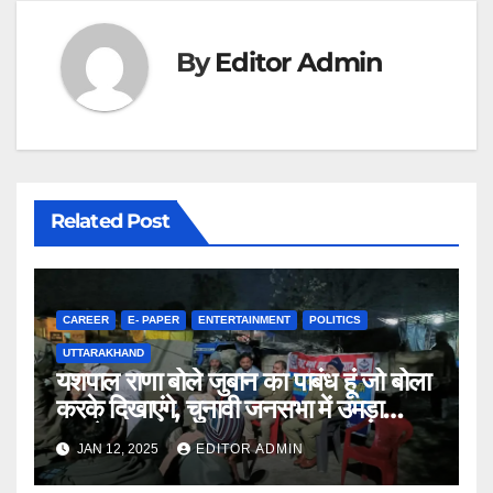
k
By
Editor Admin
Related Post
CAREER
E- PAPER
ENTERTAINMENT
POLITICS
UTTARAKHAND
यशपाल राणा बोले जुबान का पाबंध हूं जो बोला
करके दिखाएंगे, चुनावी जनसभा में उमड़ा
जनसेलाब
JAN 12, 2025
EDITOR ADMIN