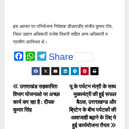
इस अवसर पर परियोजना निदेशक डीआरडीए संजीव कुमार रॉय,
जिला उद्यान अधिकारी राजेश तिवारी सहित अन्य अधिकारी व
ग्रामीण उपस्थित थे।
F
W
T
Share
a
h
el
c
at
e
e
s
gr
Post
उत्तराखंड सहकारिता
यू के पर्यटन मंत्री के साथ
b
A
a
विभाग योजनाओ पर अच्छा
मुख्यमंत्री की हुई सफल
navigation
o
p
m
कार्य कर रहा है : दीपक
बैठक, उत्तराखण्ड और
o
p
कुमार सिंह
ब्रिटेन के बीच पर्यटकों की
आवाजाही बढ़ाने के लिए ये
k
हुई कार्ययोजना तैयार