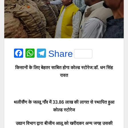
F
W
T
Share
a
h
el
किसानों के लिए बेहतर साबित होगा कोल्ड स्टोरेज:डॉ. धन सिंह
c
at
e
रावत
e
s
gr
b
A
a
o
p
m
थलीसैंण के जल्लू गाँव में 33.86 लाख की लागत से स्थापित हुआ
o
p
कोल्ड स्टोरेज
k
उद्यान विभाग द्वारा बीजीय आलू को खरीदकर अन्य जगह उसकी