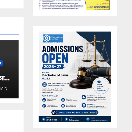
D
ुआ
DMIN