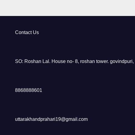
Contact Us
SO: Roshan Lal. House no- 8, roshan tower. govindpuri,
8868888601
uttarakhandprahari19@gmail.com