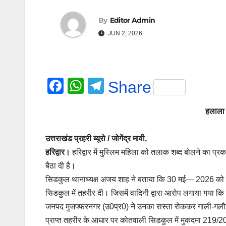
By
Editor Admin
JUN 2, 2026
F
W
T
Share
a
h
el
हलाला 
c
at
e
e
s
gr
उत्तराखंड प्रहरी ब्यूरो / जोगेंद्र मावी,
b
A
a
हरिद्वार।
हरिद्वार में मुस्लिम महिला को तलाक शब्द बोलने का प्र
o
p
m
बैठा दी है।
o
p
सिडकुल थानाध्यक्ष अजय शाह ने बताया कि 30 मई— 2026 को महिल
सिडकुल में तहरीर दी। जिसमें वादिनी द्वारा आरोप लगाया गया क
k
जनपद मुजफ्फरनगर (उ0प्र0) ने उनका रास्ता रोककर गाली-गलौ
प्राप्त तहरीर के आधार पर कोतवाली सिडकुल में मुकदमा 219/2