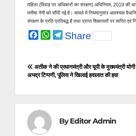
महिला (विवाह पर अधिकारों का संरक्षण) अधिनियम, 2019 की धा
मनीषा नेगी को सौंपी गई है। मामले में नियमानुसार आवश्यक वैधानि
संरक्षण के प्रति प्रतिबद्ध है तथा प्राप्त शिकायतों पर त्वरित एवं न
F
W
T
Share
a
h
el
c
at
e
e
s
gr
Post
अतीक ने की प्रधानमंत्री और यूपी के मुख्यमंत्री योगी क
b
A
a
अभद्र टिप्पणी, पुलिस ने खिलाई हवालात की हवा
navigation
o
p
m
o
p
k
By
Editor Admin