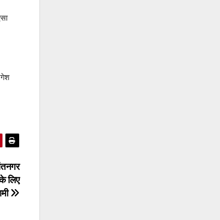
ऐसा
ोगेश
 पंतनगर
के लिए
धामी