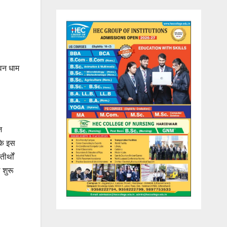
ावन धाम
ज
 कि इस
ीर्थों
 शुरू