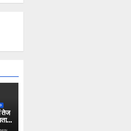
D
ं तेज
ता में
DMIN