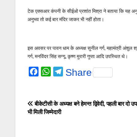
टेक एक्सआर कंपनी के सीईओ प्रशांत मिश्रा ने बताया कि यह अनुभव इ
अनुभव तो कई बार मंदिर जाकर भी नहीं होता।
इस अवसर पर पावन धाम के अध्यक्ष सुनील गर्ग, महामंत्री अंशुल श्री
गर्ग, मनविंदर सिंह सग्गू, कृष्ण मुरारी गुप्ता आदि उपस्थित थे।
F
W
T
Share
a
h
el
c
at
e
e
s
gr
Post
बीकेटीसी के अध्यक्ष बने हेमन्त द्विवेदी, पहली बार दो उपाध
b
A
a
भी मिली जिम्मेदारी
navigation
o
p
m
o
p