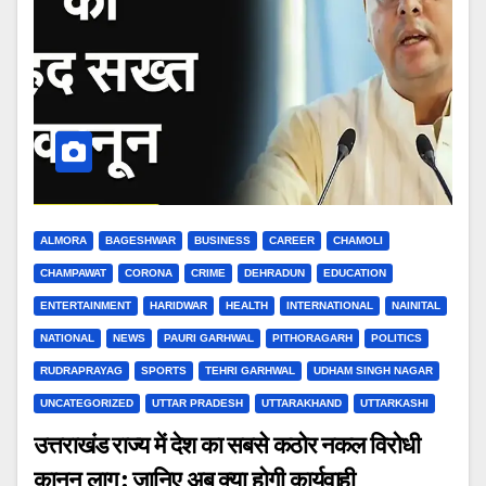
ALMORA
BAGESHWAR
BUSINESS
CAREER
CHAMOLI
CHAMPAWAT
CORONA
CRIME
DEHRADUN
EDUCATION
ENTERTAINMENT
HARIDWAR
HEALTH
INTERNATIONAL
NAINITAL
NATIONAL
NEWS
PAURI GARHWAL
PITHORAGARH
POLITICS
RUDRAPRAYAG
SPORTS
TEHRI GARHWAL
UDHAM SINGH NAGAR
UNCATEGORIZED
UTTAR PRADESH
UTTARAKHAND
UTTARKASHI
उत्तराखंड राज्य में देश का सबसे कठोर नकल विरोधी
कानून लागू : जानिए अब क्या होगी कार्यवाही