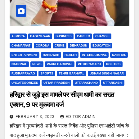
ALMORA
BAGESHWAR
BUSINESS
CAREER
CHAMOLI
CHAMPAWAT
CORONA
CRIME
DEHRADUN
EDUCATION
ENTERTAINMENT
HARIDWAR
HEALTH
INTERNATIONAL
NAINITAL
NATIONAL
NEWS
PAURI GARHWAL
PITHORAGARH
POLITICS
RUDRAPRAYAG
SPORTS
TEHRI GARHWAL
UDHAM SINGH NAGAR
UNCATEGORIZED
UTTAR PRADESH
UTTARAKHAND
UTTARKASHI
हरिद्वार से जुड़े इस मामले पर सीएम धामी का सख्त
एक्शन, 9 पर मुकदमा दर्ज
FEBRUARY 3, 2023
EDITOR ADMIN
हरिद्वार में मुख्यमंत्री धामी के सख्त निर्देश और पुलिस एसआईटी जांच के
बाद हुआ मुकदमा दर्ज -गड़बडी करने वालो को कतई बख्शा नही जायगा: