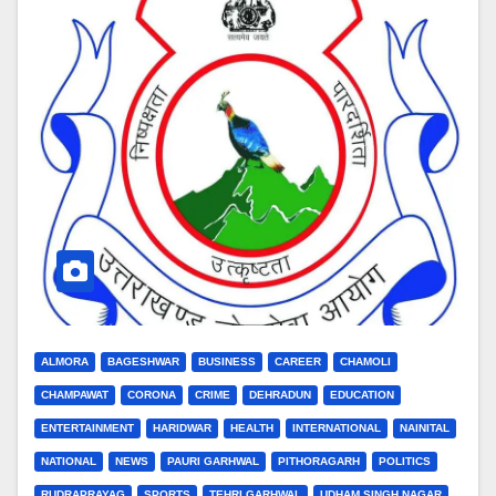
ALMORA
BAGESHWAR
BUSINESS
CAREER
CHAMOLI
CHAMPAWAT
CORONA
CRIME
DEHRADUN
EDUCATION
ENTERTAINMENT
HARIDWAR
HEALTH
INTERNATIONAL
NAINITAL
NATIONAL
NEWS
PAURI GARHWAL
PITHORAGARH
POLITICS
RUDRAPRAYAG
SPORTS
TEHRI GARHWAL
UDHAM SINGH NAGAR