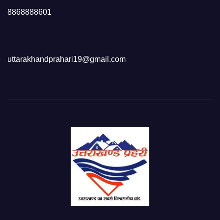
8868888601
uttarakhandprahari19@gmail.com