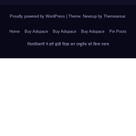
Proudly powered by WordPress
|
Theme: Newsup by
Themeansar
.
Home
Buy Adspace
Buy Adspace
Buy Adspace
Pin Posts
जिलाधिकारी ने हरी झंडी दिखा कर एम्बुलेंस को किया रवाना