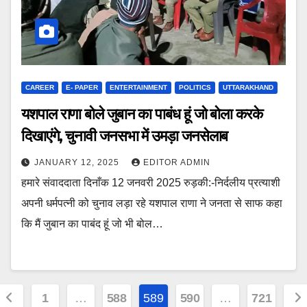
CAREER
E- PAPER
ENTERTAINMENT
POLITICS
UTTARAKHAND
यशपाल राणा बोले जुबान का पाबंध हूं जो बोला करके
दिखाएंगे, चुनावी जनसभा में उमड़ा जनसेलाब
JANUARY 12, 2025
EDITOR ADMIN
हमारे संवाददाता दिनाँक 12 जनवरी 2025 रुड़की:-निर्दलीय प्रत्याशी
अपनी धर्मपत्नी को चुनाव लड़ा रहे यशपाल राणा ने जनता से साफ कहा
कि मैं जुबान का पाबंद हूं जो भी बोल…
Posts
1
…
588
589
590
…
721